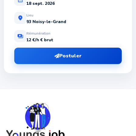
18 sept. 2026
Lieu
location_on
93 Noisy-le-Grand
Rémunération
payments
12 €/h € brut
Postuler