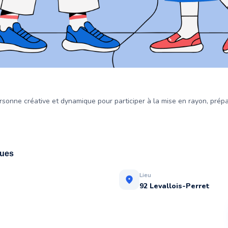
onne créative et dynamique pour participer à la mise en rayon, prépar
ques
Lieu
location_on
92 Levallois-Perret