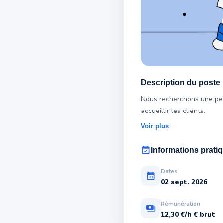
Description du poste
Nous recherchons une pers
accueillir les clients.
Voir plus
event_available
Informations prati
Dates
calendar_month
02 sept. 2026
Rémunération
payments
12,30 €/h € brut