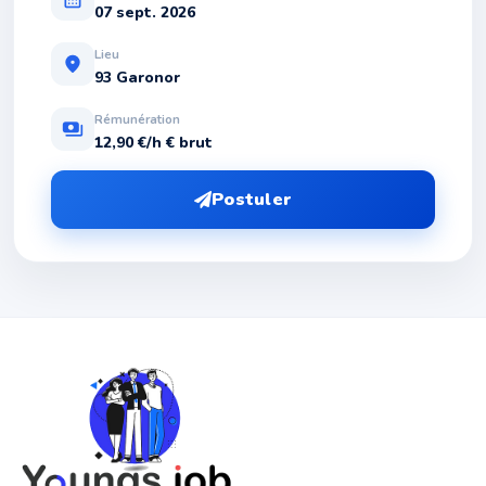
07 sept. 2026
Lieu
location_on
93 Garonor
Rémunération
payments
12,90 €/h € brut
Postuler