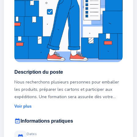
Description du poste
Nous recherchons plusieurs personnes pour emballer
les produits, préparer les cartons et participer aux
expéditions. Une formation sera assurée dès votre
arrivée.
Voir plus
event_available
Informations pratiques
Dates
calendar_month