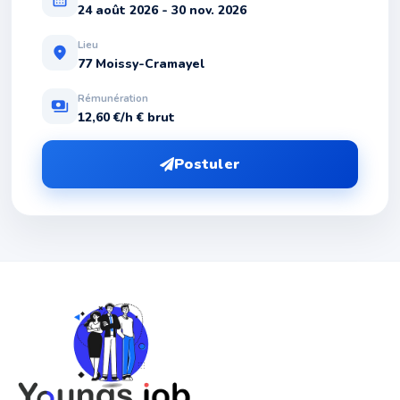
24 août 2026 - 30 nov. 2026
Lieu
location_on
77 Moissy-Cramayel
Rémunération
payments
12,60 €/h € brut
Postuler