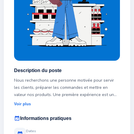
Description du poste
Nous recherchons une personne motivée pour servir
les clients, préparer les commandes et mettre en
valeur nos produits. Une première expérience est un
plus mais n'est pas indispensable.
Voir plus
event_available
Informations pratiques
Dates
calendar_month