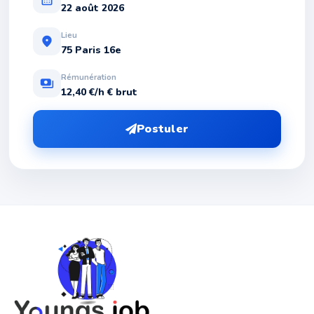
22 août 2026
Lieu
location_on
75 Paris 16e
Rémunération
payments
12,40 €/h € brut
Postuler