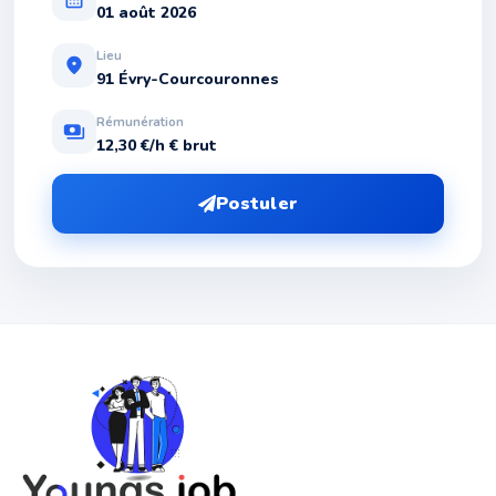
01 août 2026
Lieu
location_on
91 Évry-Courcouronnes
Rémunération
payments
12,30 €/h € brut
Postuler