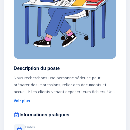
Description du poste
Nous recherchons une personne sérieuse pour
préparer des impressions, relier des documents et
accueillir les clients venant déposer leurs fichiers. Une
formation sera assurée.
Voir plus
event_available
Informations pratiques
Dates
calendar_month