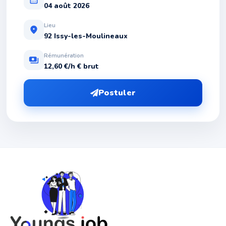
04 août 2026
Lieu
location_on
92 Issy-les-Moulineaux
Rémunération
payments
12,60 €/h € brut
Postuler