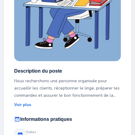
Description du poste
Nous recherchons une personne organisée pour
accueillir les clients, réceptionner le linge, préparer les
commandes et assurer le bon fonctionnement de la
laverie.
Voir plus
event_available
Informations pratiques
Dates
calendar_month