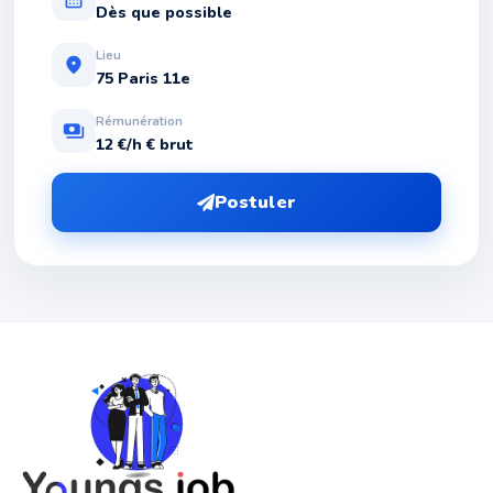
Dès que possible
Lieu
location_on
75 Paris 11e
Rémunération
payments
12 €/h € brut
Postuler