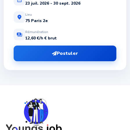
23 juil. 2026 - 30 sept. 2026
Lieu
location_on
75 Paris 2e
Rémunération
payments
12,60 €/h € brut
Postuler