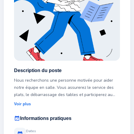
Description du poste
Nous recherchons une personne motivée pour aider
notre équipe en salle. Vous assurerez le service des
plats, le débarrassage des tables et participerez au
bon déroulement du service. Une première expérience
Voir plus
n'est pas nécessaire.
event_available
Informations pratiques
Dates
calendar_month