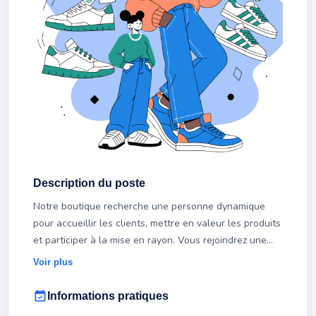
Description du poste
Notre boutique recherche une personne dynamique
pour accueillir les clients, mettre en valeur les produits
et participer à la mise en rayon. Vous rejoindrez une
petite équipe où la bonne humeur est essentielle.
Voir plus
event_available
Informations pratiques