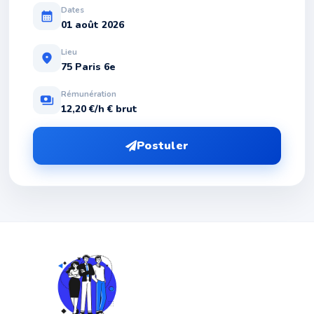
Dates
calendar_month
01 août 2026
Lieu
location_on
75 Paris 6e
Rémunération
payments
12,20 €/h € brut
Postuler