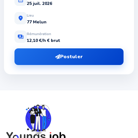
25 juil. 2026
Lieu
location_on
77 Melun
Rémunération
payments
12,10 €/h € brut
Postuler