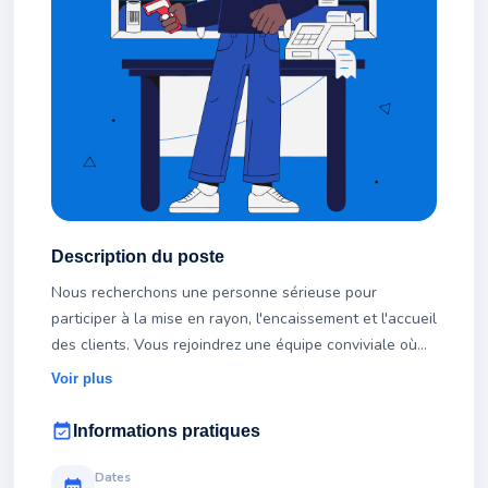
Description du poste
Nous recherchons une personne sérieuse pour
participer à la mise en rayon, l'encaissement et l'accueil
des clients. Vous rejoindrez une équipe conviviale où
chacun est polyvalent.
Voir plus
event_available
Informations pratiques
Dates
calendar_month