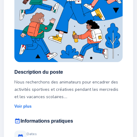
Description du poste
Nous recherchons des animateurs pour encadrer des
activités sportives et créatives pendant les mercredis
et les vacances scolaires.
Voir plus
Diplôme requis : BAFA obligatoire
event_available
Informations pratiques
Dates
calendar_month