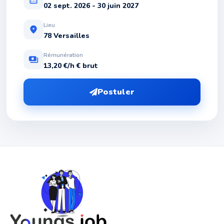
02 sept. 2026 - 30 juin 2027
Lieu
location_on
78 Versailles
Rémunération
payments
13,20 €/h € brut
Postuler