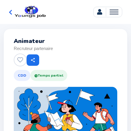
Animateur
Recruteur partenaire
share
CDD
Temps partiel