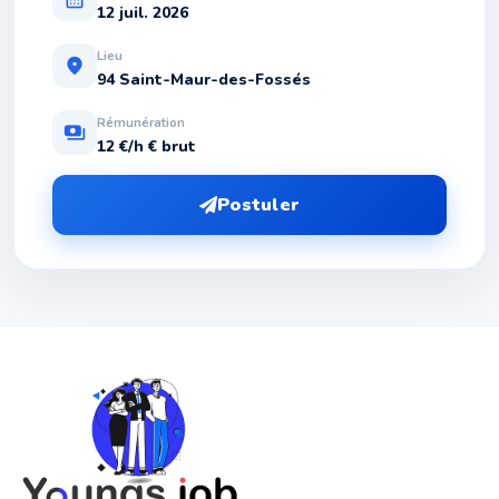
12 juil. 2026
Lieu
location_on
94 Saint-Maur-des-Fossés
Rémunération
payments
12 €/h € brut
Postuler