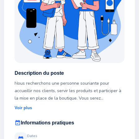
Description du poste
Nous recherchons une personne souriante pour
accueillir nos clients, servir les produits et participer à
la mise en place de la boutique. Vous serez
accompagné(e) lors de votre prise de poste.
Voir plus
event_available
Informations pratiques
Dates
calendar_month