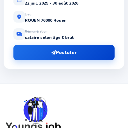
22 juil. 2025 - 30 août 2026
Lieu
location_on
ROUEN 76000 Rouen
Rémunération
payments
salaire selon âge € brut
Postuler