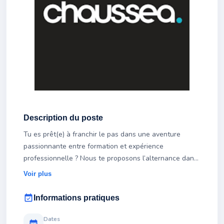
Description du poste
Tu es prêt(e) à franchir le pas dans une aventure
passionnante entre formation et expérience
professionnelle ? Nous te proposons l’alternance dans
l’un de nos magasins Chaussea mais également le CFA.
Voir plus
Notre CFA d'entreprise XB Academy, spécialiste de la
event_available
Informations pratiques
format
Dates
calendar_month