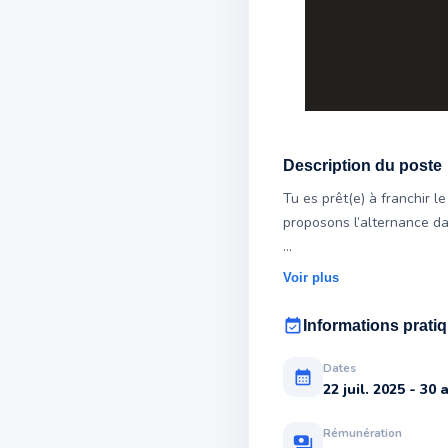
Description du poste
Tu es prêt(e) à franchir 
proposons l’alternance d
Notre CFA d'entreprise XB
Voir plus
event_available
Informations prati
Dates
calendar_month
22 juil. 2025 - 30
Rémunération
payments