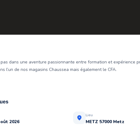
le pas dans une aventure passionnante entre formation et expérience p
ans l’un de nos magasins Chaussea mais également le CFA.
 Academy, spécialiste de la format
ques
Lieu
location_on
 août 2026
METZ 57000 Metz