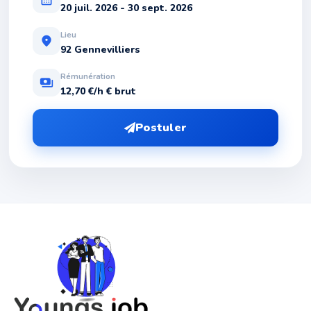
20 juil. 2026 - 30 sept. 2026
Lieu
location_on
92 Gennevilliers
Rémunération
payments
12,70 €/h € brut
Postuler