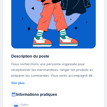
Description du poste
Nous recherchons une personne organisée pour
réceptionner les marchandises, ranger les produits et
préparer les commandes. Vous serez accompagné dès
votre arrivée afin de prendre rapidement vos marques.
Voir plus
event_available
Informations pratiques
Dates
calendar_month