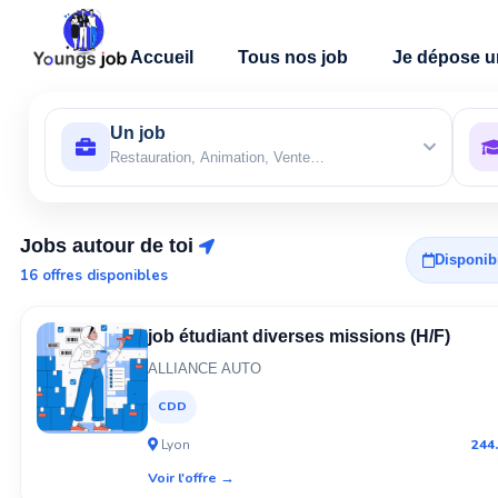
Carte des jobs et alterna
Accueil
Tous nos job
Je dépose u
Un job
Restauration, Animation, Vente…
Lea
Open
© CA
Jobs autour de toi
Disponibi
16 offres disponibles
job étudiant diverses missions (H/F)
ALLIANCE AUTO
CDD
Lyon
244
Voir l'offre →