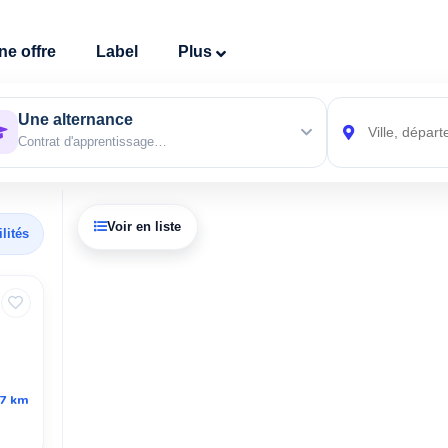
nces autour de toi
ne offre
Label
Plus
Une alternance
Contrat d'apprentissage…
flet
|
©
StreetMap,
RTO
+
Voir en liste
lités
−
.7 km