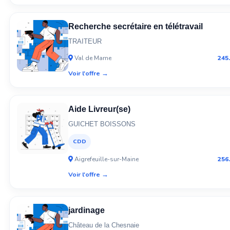
Recherche secrétaire en télétravail
TRAITEUR
Val de Marne
245
Voir l'offre →
Aide Livreur(se)
GUICHET BOISSONS
CDD
Aigrefeuille-sur-Maine
256
Voir l'offre →
jardinage
Château de la Chesnaie